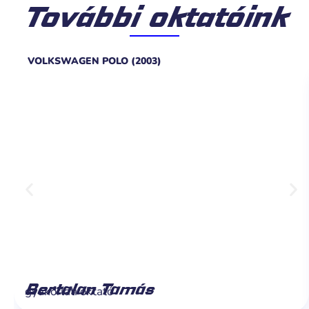
További oktatóink
VOLKSWAGEN POLO (2003)
Bertalan Tamás
gyakorlati oktató