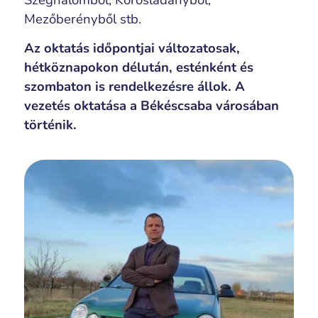
Szeghalomból, Körösladányból,
Mezőberényből stb.
Az oktatás időpontjai változatosak,
hétköznapokon délután, esténként és
szombaton is rendelkezésre állok. A
vezetés oktatása a Békéscsaba városában
történik.