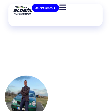
Jelentkezés
Bertalan
Tamás
Gyakorlati oktató
06 30 519 6865
H-P.: 14:00 - 19:00; SZ.:
8:00-14:00