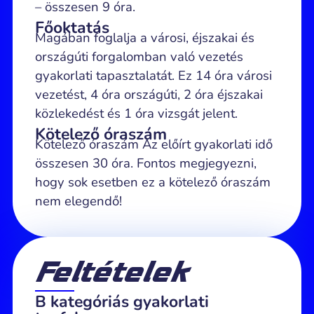
– összesen 9 óra.
Főoktatás
Magában foglalja a városi, éjszakai és
országúti forgalomban való vezetés
gyakorlati tapasztalatát. Ez 14 óra városi
vezetést, 4 óra országúti, 2 óra éjszakai
közlekedést és 1 óra vizsgát jelent.
Kötelező óraszám
Kötelező óraszám Az előírt gyakorlati idő
összesen 30 óra. Fontos megjegyezni,
hogy sok esetben ez a kötelező óraszám
nem elegendő!
Feltételek
B kategóriás gyakorlati