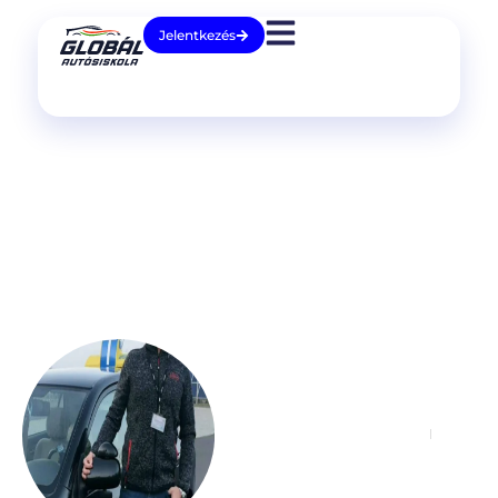
Jelentkezés
Fogarasi
Ádám
Gyakorlati oktató
06 30 339 1940
H-P.: 06:00 - 16:00