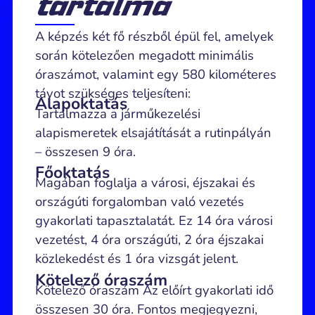
tartalma
A képzés két fő részből épül fel, amelyek
során kötelezően megadott minimális
óraszámot, valamint egy 580 kilométeres
távot szükséges teljesíteni:
Alapoktatás
Tartalmazza a járműkezelési
alapismeretek elsajátítását a rutinpályán
– összesen 9 óra.
Főoktatás
Magában foglalja a városi, éjszakai és
országúti forgalomban való vezetés
gyakorlati tapasztalatát. Ez 14 óra városi
vezetést, 4 óra országúti, 2 óra éjszakai
közlekedést és 1 óra vizsgát jelent.
Kötelező óraszám
Kötelező óraszám Az előírt gyakorlati idő
összesen 30 óra. Fontos megjegyezni,