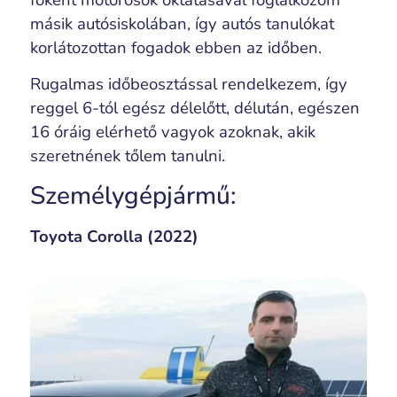
főként motorosok oktatásával foglalkozom
másik autósiskolában, így autós tanulókat
korlátozottan fogadok ebben az időben.
Rugalmas időbeosztással rendelkezem, így
reggel 6-tól egész délelőtt, délután, egészen
16 óráig elérhető vagyok azoknak, akik
szeretnének tőlem tanulni.
Személygépjármű:
Toyota Corolla (2022)