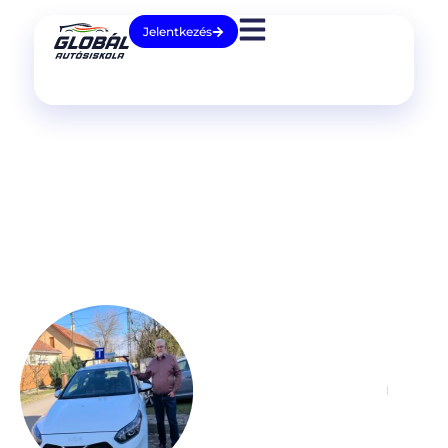
Jelentkezés
Vincze
Gábor
Gyakorlati oktató
06 20 937 8088
H-P.: 08:00 - 18:00