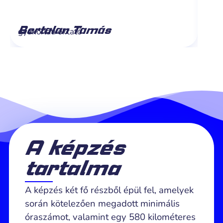
Bertalan Tamás
Da
gyakorlati oktató
gyak
A képzés
tartalma
A képzés két fő részből épül fel, amelyek
során kötelezően megadott minimális
óraszámot, valamint egy 580 kilométeres