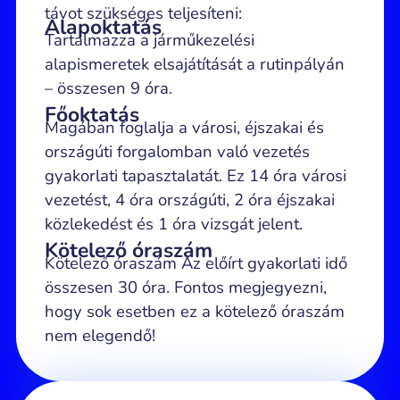
távot szükséges teljesíteni:
Alapoktatás
Tartalmazza a járműkezelési
alapismeretek elsajátítását a rutinpályán
– összesen 9 óra.
Főoktatás
Magában foglalja a városi, éjszakai és
országúti forgalomban való vezetés
gyakorlati tapasztalatát. Ez 14 óra városi
vezetést, 4 óra országúti, 2 óra éjszakai
közlekedést és 1 óra vizsgát jelent.
Kötelező óraszám
Kötelező óraszám Az előírt gyakorlati idő
összesen 30 óra. Fontos megjegyezni,
hogy sok esetben ez a kötelező óraszám
nem elegendő!